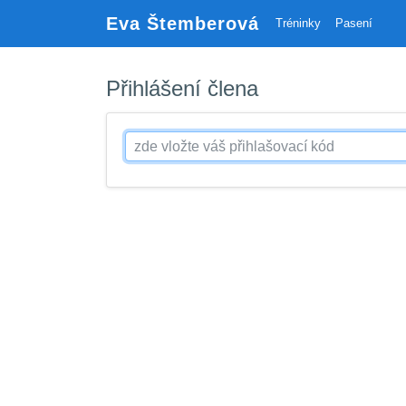
Eva Štemberová
Tréninky
Pasení
Přihlášení člena