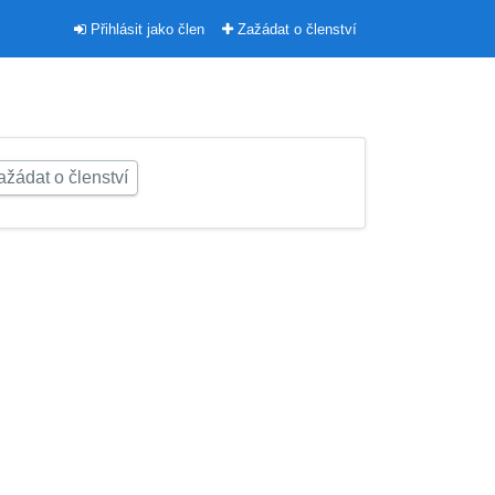
Přihlásit jako člen
Zažádat o členství
žádat o členství