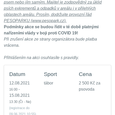
psem nebo jím samým. Majitel je zodpovědný za úklid
psích exkrementů a odpadků v areálu i v přilehlých
oblastech areálu. Prosím, dodržujte provozní řád
PESOPARKU (www.pesopark.cz).
Podmínky akce se budou řídit v té době platnými
nařízeními vlády v boji proti COVID 19!
Při zrušení akce ze strany organizátora bude platba
vrácena.
Přihlášením na akci osuhlasíte s pravidly.
Datum
Sport
Cena
12.08.2021
tábor
2 500 Kč za
-
psovoda
16:00
15.08.2021
13:30
(Čt - Ne)
(registrace do
09.06.2021 10:55)