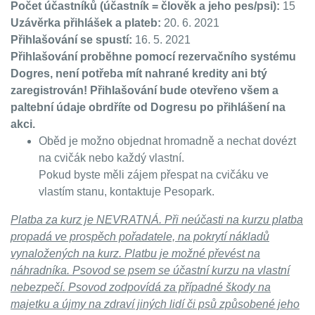
Počet účastníků (účastník = člověk a jeho pes/psi):
15
Uzávěrka přihlášek a plateb:
20. 6. 2021
Přihlašování se spustí:
16. 5. 2021
Přihlašování proběhne pomocí rezervačního systému
Dogres, není potřeba mít nahrané kredity ani btý
zaregistrován! Přihlašování bude otevřeno všem a
paltební údaje obrdříte od Dogresu po přihlášení na
akci.
Oběd je možno objednat hromadně a nechat dovézt
na cvičák nebo každý vlastní.
Pokud byste měli zájem přespat na cvičáku ve
vlastím stanu, kontaktuje Pesopark.
Platba za kurz je NEVRATNÁ. Při neúčasti na kurzu platba
propadá ve prospěch pořadatele, na pokrytí nákladů
vynaložených na kurz. Platbu je možné převést na
náhradníka. Psovod se psem se účastní kurzu na vlastní
nebezpečí. Psovod zodpovídá za případné škody na
majetku a újmy na zdraví jiných lidí či psů způsobené jeho