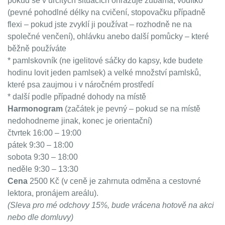
pokud se v určitých situacích ohrazuje zubama, vodítko
(pevné pohodlné délky na cvičení, stopovačku případně
flexi – pokud jste zvyklí ji používat – rozhodně ne na
společné venčení), ohlávku anebo další pomůcky – které
běžně používáte
* pamlskovník (ne igelitové sáčky do kapsy, kde budete
hodinu lovit jeden pamlsek) a velké množství pamlsků,
které psa zaujmou i v náročném prostředí
* další podle případné dohody na místě
Harmonogram
(začátek je pevný – pokud se na místě
nedohodneme jinak, konec je orientační)
čtvrtek 16:00 – 19:00
pátek 9:30 – 18:00
sobota 9:30 – 18:00
neděle 9:30 – 13:30
Cena
2500 Kč (v ceně je zahrnuta odměna a cestovné
lektora, pronájem areálu).
(Sleva pro mé odchovy 15%, bude vrácena hotově na akci
nebo dle domluvy)