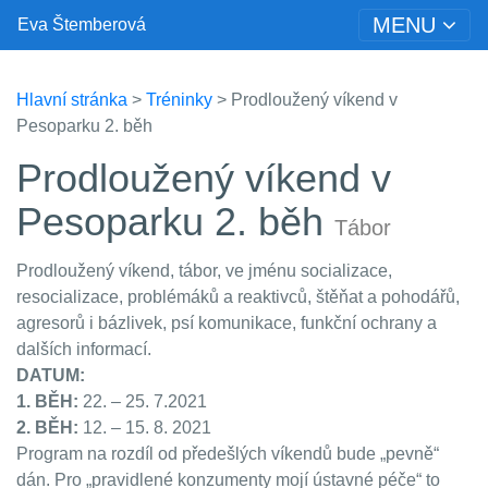
MENU
Eva Štemberová
Hlavní stránka
>
Tréninky
> Prodloužený víkend v
Pesoparku 2. běh
Prodloužený víkend v
Pesoparku 2. běh
Tábor
Prodloužený víkend, tábor, ve jménu socializace,
resocializace, problémáků a reaktivců, štěňat a pohodářů,
agresorů i bázlivek, psí komunikace, funkční ochrany a
dalších informací.
DATUM:
1. BĚH:
22. – 25. 7.2021
2. BĚH:
12. – 15. 8. 2021
Program na rozdíl od předešlých víkendů bude „pevně“
dán. Pro „pravidlené konzumenty mojí ústavné péče“ to