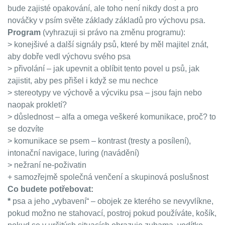
bude zajisté opakování, ale toho není nikdy dost a pro
nováčky v psím světe základy základů pro výchovu psa.
Program
(vyhrazuji si právo na změnu programu):
> konejšivé a další signály psů, které by měl majitel znát,
aby dobře vedl výchovu svého psa
> přivolání – jak upevnit a oblíbit tento povel u psů, jak
zajistit, aby pes přišel i když se mu nechce
> stereotypy ve výchově a výcviku psa – jsou fajn nebo
naopak prokletí?
> důslednost – alfa a omega veškeré komunikace, proč? to
se dozvíte
> komunikace se psem – kontrast (tresty a posílení),
intonační navigace, luring (navádění)
> nežraní ne-poživatin
+ samozřejmě společná venčení a skupinová poslušnost
Co budete potřebovat:
*
psa a jeho „vybavení“ – obojek ze kterého se nevyvlíkne,
pokud možno ne stahovací, postroj pokud používáte, košík,